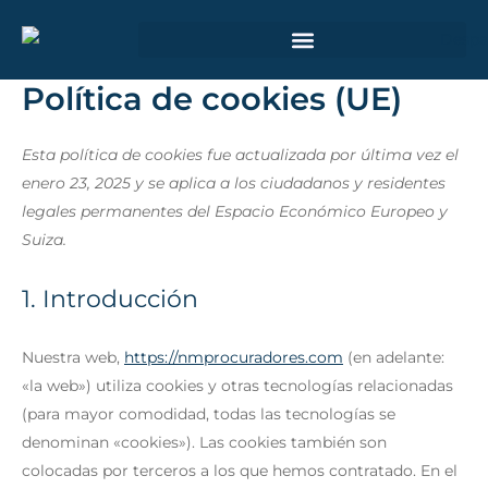
Ir
Consent
Consent
Consent
al
to
to
to
contenido
service
service
service
ÁMBITO DE ACTUACIÓN JUDICIAL
Política de cookies (UE)
elementor
wordpress
varios
Esta política de cookies fue actualizada por última vez el
enero 23, 2025 y se aplica a los ciudadanos y residentes
legales permanentes del Espacio Económico Europeo y
Suiza.
1. Introducción
Nuestra web,
https://nmprocuradores.com
(en adelante:
«la web») utiliza cookies y otras tecnologías relacionadas
(para mayor comodidad, todas las tecnologías se
denominan «cookies»). Las cookies también son
colocadas por terceros a los que hemos contratado. En el