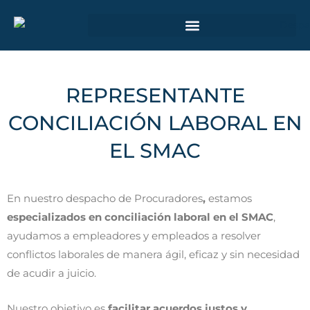
Ir
al
contenido
ÁMBITO DE ACTUACIÓN JUDICIAL
REPRESENTANTE
CONCILIACIÓN LABORAL EN
EL SMAC
En nuestro despacho de Procuradores
,
estamos
especializados en conciliación laboral en el SMAC
,
ayudamos a empleadores y empleados a resolver
conflictos laborales de manera ágil, eficaz y sin necesidad
de acudir a juicio.
Nuestro objetivo es
facilitar acuerdos justos y