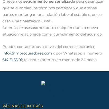
Ofrecemos
seguimiento personalizado
para garantizar
que se cumplan los términos pactados y que ambas
partes mantengan una relación laboral estable o, en su
caso, una finalización justa.
Además, te asesoramos ante cualquier duda o nueva
situación relacionada con el cumplimiento del acuerdo.
Puedes contactarnos a través del correo electrónico
info@nmprocuradores.com
o por Whatsapp al número
614 21 55 01
; te contestaremos en menos de 24 horas.
PÁGINAS DE INTERÉS